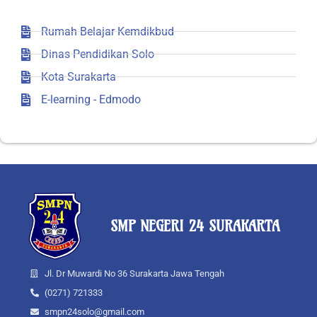
Rumah Belajar Kemdikbud
Dinas Pendidikan Solo
Kota Surakarta
E-learning - Edmodo
SMP NEGERI 24 SURAKARTA
Jl. Dr Muwardi No 36 Surakarta Jawa Tengah
(0271) 721333
smpn24solo@gmail.com