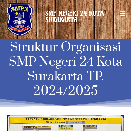
Lewati
ke
SMP NEGERI 24 KOTA
konten
SURAKARTA
Struktur Organisasi
SMP Negeri 24 Kota
Surakarta TP.
2024/2025