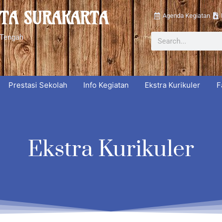
OTA SURAKARTA
Agenda Kegiatan
Search
 Tengah
Prestasi Sekolah
Info Kegiatan
Ekstra Kurikuler
F
Ekstra Kurikuler