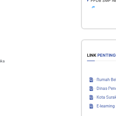
PPDB SMP Neg
LINK
PENTING
uka
Rumah Bel
Dinas Pen
Kota Sura
E-learning