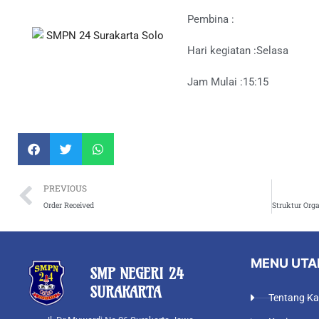
Pembina :
Hari kegiatan :
Selasa
Jam Mulai :
15:15
Prev
PREVIOUS
Order Received
MENU UT
SMP NEGERI 24
SURAKARTA
Tentang K