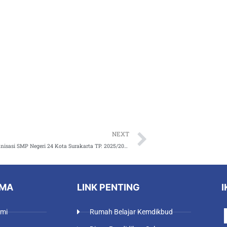
Next
NEXT
Struktur Organisasi SMP Negeri 24 Kota Surakarta TP. 2025/2026
AMA
LINK PENTING
I
ami
Rumah Belajar Kemdikbud