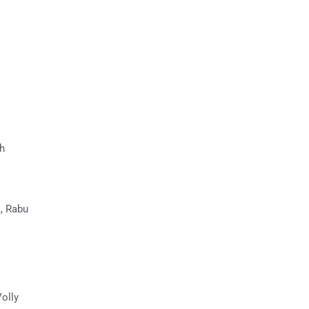
h
a, Rabu
olly