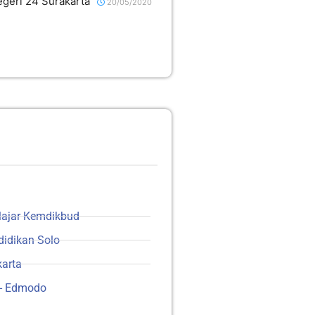
eri 24 Surakarta
20/05/2020
ajar Kemdikbud
didikan Solo
karta
 - Edmodo