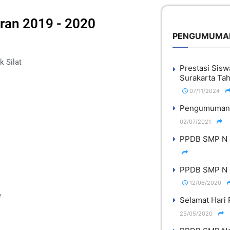
aran 2019 - 2020
PENGUMUMA
k Silat
Prestasi Sis
Surakarta Ta
07/11/2024
Pengumuman 
02/07/2021
PPDB SMP N 2
PPDB SMP N 
12/06/2020
e
Selamat Hari 
25/05/2020