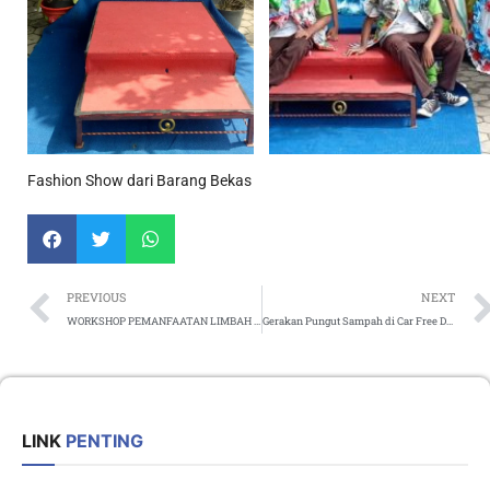
Fashion Show dari Barang Bekas
Prev
PREVIOUS
NEXT
WORKSHOP PEMANFAATAN LIMBAH SAMPAH MENJADI BARANG BERNILAI EKONOMIS
Gerakan Pungut Sampah di Car Free Day Surakarta
LINK
PENTING