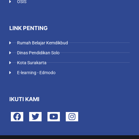
OSIS
LINK PENTING
Rumah Belajar Kemdikbud
Dinas Pendidikan Solo
Kota Surakarta
E-learning - Edmodo
IKUTI KAMI
F
T
Y
I
a
w
o
n
c
i
u
s
e
t
t
t