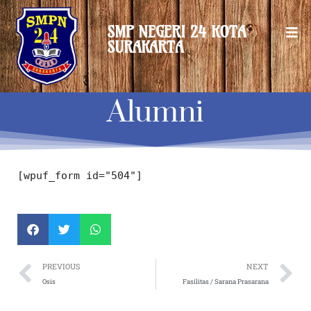
Lewati
ke
SMP NEGERI 24 KOTA
konten
SURAKARTA
Alumni
[wpuf_form id="504"]
Prev
N
PREVIOUS
NEXT
Osis
Fasilitas / Sarana Prasarana